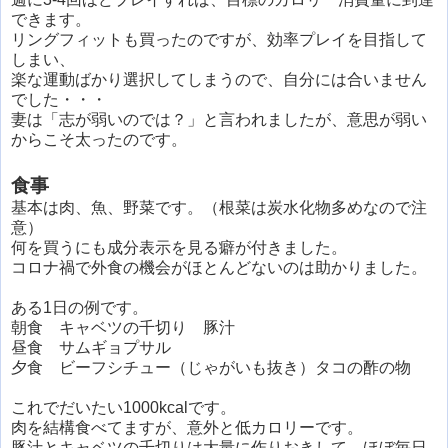
できます。
リングフィットも買ったのですが、効率プレイを目指して
しまい、
楽な運動ばかり選択してしまうので、自分には合いません
でした・・・
妻は「志が弱いのでは？」と言われましたが、意思が弱い
からこそ太ったのです。
食事
基本は肉、魚、野菜です。（根菜は炭水化物多めなので注
意）
何を買うにも成分表示を見る癖が付きました。
コロナ禍で外食の機会がほとんどないのは助かりました。
ある1日の例です。
朝食 キャベツの千切り 豚汁
昼食 サムギョプサル
夕食 ビーフシチュー（じゃがいも抜き）タコの酢の物
これでだいたい1000kcalです。
肉を結構食べてますが、意外と低カロリーです。
豚汁とキャベツの千切りは大量に作りおきして、ほぼ毎日