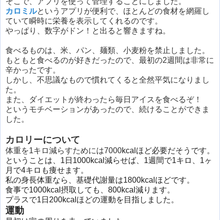
そこで、アプリを使って管理することにしました。
カロミル
というアプリが便利で、ほとんどの食材を網羅し
ていて瞬時に栄養を表示してくれるのです。
やっぱり、数字がドン！と出ると響きますね。
食べるものは、米、パン、麺類、小麦粉を禁止しました。
もともと食べるのが好きだったので、最初の2週間は非常に
辛かったです。
しかし、不思議なもので慣れてくると全然平気になりまし
た。
また、ダイエットが終わったら毎日アイスを食べるぞ！
というモチベーションがあったので、続けることができま
した。
カロリーについて
体重を1キロ減らすためには7000
kcalほど必要だそうです。
ということは、1日1000
kcal減らせば、1週間で1キロ、1ヶ
月で4キロも痩せます。
私の身長体重なら、基礎代謝量は1800
kcal
ほどです。
食事で1000
kcal摂取しても、800
kcal
減ります。
プラスで1日200
kcalほどの運動を目指しました。
運動