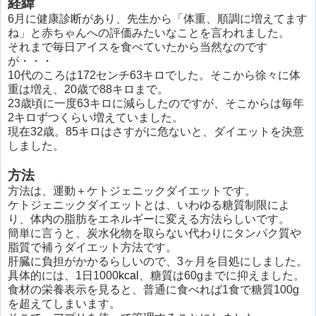
経緯
6月に健康診断があり、先生から「体重、順調に増えてます
ね」と赤ちゃんへの評価みたいなことを言われました。
それまで毎日アイスを食べていたから当然なのです
が・・・
10代のころは172センチ63キロでした。そこから徐々に体
重は増え、20歳で88キロまで。
23歳頃に一度63キロに減らしたのですが、そこからは毎年
2キロずつくらい増えていました。
現在32歳。85キロはさすがに危ないと、ダイエットを決意
しました。
方法
方法は、運動＋ケトジェニックダイエットです。
ケトジェニックダイエットとは、いわゆる糖質制限によ
り、体内の脂肪をエネルギーに変える方法らしいです。
簡単に言うと、炭水化物を取らない代わりにタンパク質や
脂質で補うダイエット方法です。
肝臓に負担がかかるらしいので、3ヶ月を目処にしました。
具体的には、1日1000
kcal
、糖質は60gまでに抑えました。
食材の栄養表示を見ると、普通に食べれば1食で糖質100g
を超えてしまいます。