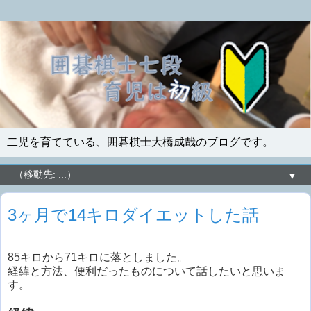
二児を育てている、囲碁棋士大橋成哉のブログです。
▼
3ヶ月で14キロダイエットした話
85キロから71キロに落としました。
経緯と方法、便利だったものについて話したいと思いま
す。