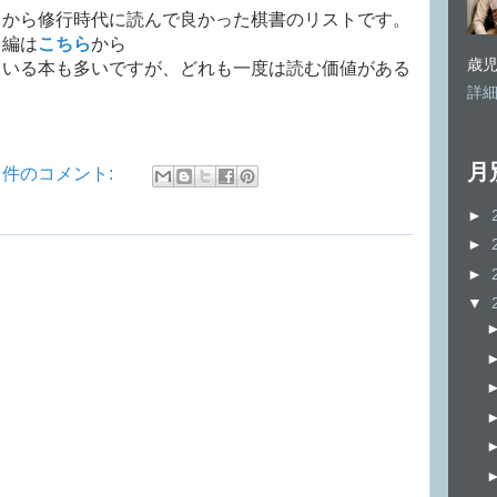
）から修行時代に読んで良かった棋書のリストです。
）編は
こちら
から
歳
ている本も多いですが、どれも一度は読む価値がある
詳
月
2 件のコメント:
►
►
►
▼