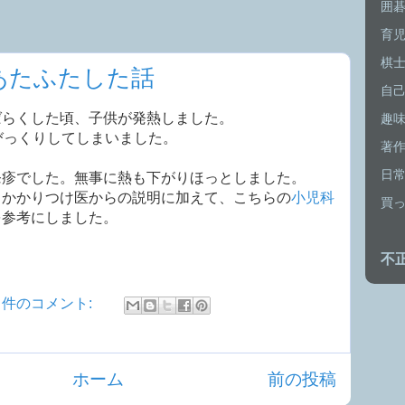
囲
育
棋
あたふたした話
自
ばらくした頃、子供が発熱しました。
趣
びっくりしてしまいました。
著
日
発疹でした。無事に熱も下がりほっとしました。
、かかりつけ医からの説明に加えて、こちらの
小児科
買
を参考にしました。
不
0 件のコメント:
ホーム
前の投稿