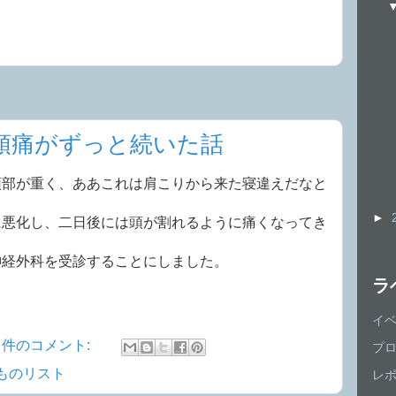
頭痛がずっと続いた話
頭部が重く、ああこれは肩こりから来た寝違えだなと
►
に悪化し、二日後には頭が割れるように痛くなってき
神経外科を受診することにしました。
ラ
イ
0 件のコメント:
プ
ものリスト
レ