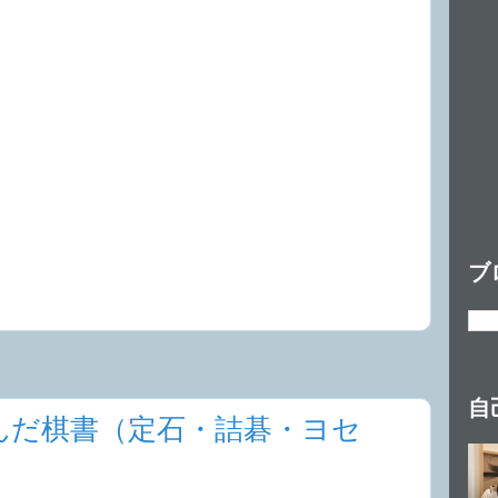
ブ
自
んだ棋書（定石・詰碁・ヨセ