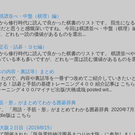
棋譜並べ・中盤（棋理）編）
から修行時代に読んで良かった棋書のリストです。 院生になる
前だと思うと感慨深いですね。 今回は棋譜並べ・中盤（棋理）
、どれも一読の価値があるものを選出...
定石・詰碁・ヨセ編）
から修行時代に読んで良かった棋書のリストです。 棋譜並べや
っている本も多いですが、どれも一度は読む価値があるものを
本の内容・裏話等）まとめ
たので、内容や裏話等を一冊ずつ改めてご紹介していきたいと思
ける！詰碁と手筋の基礎トレーニング４００ 紹介記事は こち
ニング４００/マイナビ出版/大橋成哉 posted wit...
筋・形」がまとめてわかる囲碁辞典
。 「用語・手筋・形」がまとめてわかる囲碁辞典 2020年7月2
ndle版は こちら
阪２日目（2019/8/15）
たって開催された「阪急電鉄納涼囲碁まつりin大阪」に参加しまし