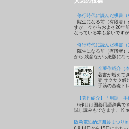
人気の投稿
修行時代に読んだ棋書（
院生になる前（有段者）
すが、今からおよそ20年
なっている本も多いですが
修行時代に読んだ棋書（
院生になる前（有段者）
から 残念ながら絶版にな
全著作紹介（
著書が増えてき
売 サクサク解
手筋の基礎トレー
【著作紹介】「用語・手
6作目は囲碁用語辞典です
試し読みもできます。 Ki
阪急電鉄納涼囲碁まつりin大
8月14日から15日にわ