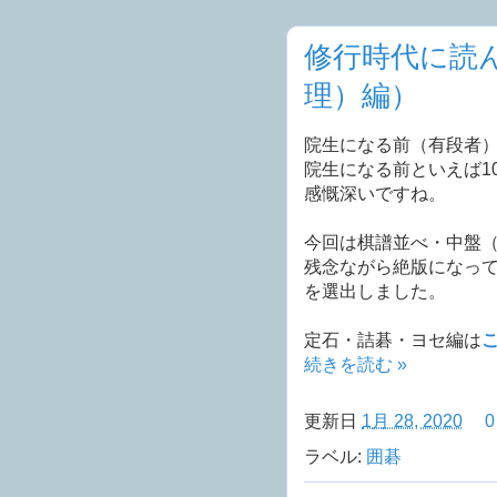
修行時代に読
理）編）
院生になる前（有段者
院生になる前といえば1
感慨深いですね。
今回は棋譜並べ・中盤
残念ながら絶版になっ
を選出しました。
定石・詰碁・ヨセ編は
続きを読む »
更新日
1月 28, 2020
ラベル:
囲碁