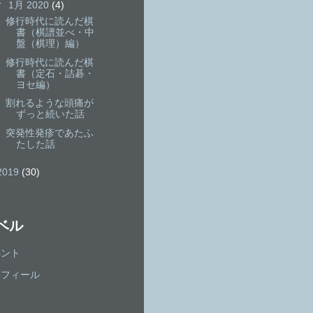
▼
1月 2020
(4)
修行時代に読んだ棋
書（棋譜並べ・中
盤（棋理）編）
修行時代に読んだ棋
書（定石・詰碁・
ヨセ編）
割れるような頭痛が
ずっと続いた話
突発性発疹であたふ
たした話
2019
(30)
ベル
ベント
ロフィール
ポ