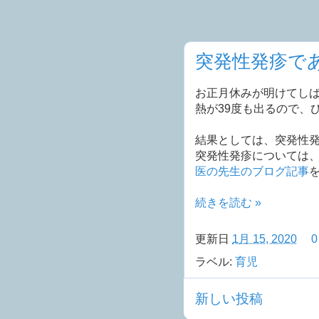
突発性発疹で
お正月休みが明けてし
熱が39度も出るので、
結果としては、突発性
突発性発疹については
医の先生のブログ記事
続きを読む »
更新日
1月 15, 2020
ラベル:
育児
新しい投稿