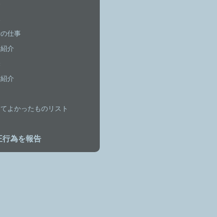
碁
児
士の仕事
己紹介
味
作紹介
常
ってよかったものリスト
正行為を報告