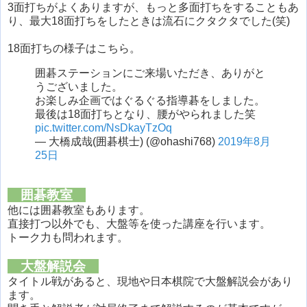
3面打ちがよくありますが、もっと多面打ちをすることもあ
り、最大18面打ちをしたときは流石にクタクタでした(笑)
18面打ちの様子はこちら。
囲碁ステーションにご来場いただき、ありがと
うございました。
お楽しみ企画ではぐるぐる指導碁をしました。
最後は18面打ちとなり、腰がやられました笑
pic.twitter.com/NsDkayTzOq
— 大橋成哉(囲碁棋士) (@ohashi768)
2019年8月
25日
囲碁教室
他には囲碁教室もあります。
直接打つ以外でも、大盤等を使った講座を行います。
トーク力も問われます。
大盤解説会
タイトル戦があると、現地や日本棋院で大盤解説会があり
ます。