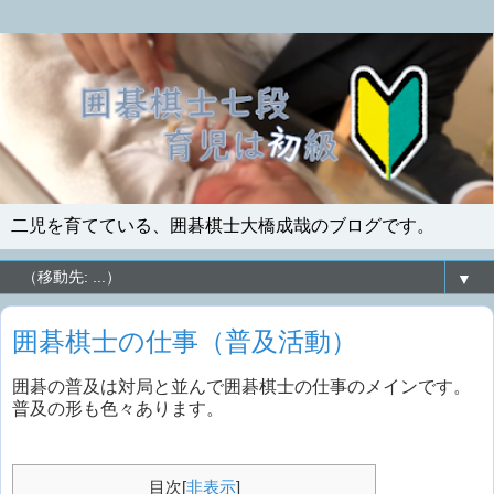
二児を育てている、囲碁棋士大橋成哉のブログです。
▼
囲碁棋士の仕事（普及活動）
囲碁の普及は対局と並んで囲碁棋士の仕事のメインです。
普及の形も色々あります。
目次
[
非表示
]